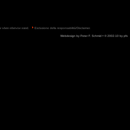
ave where otherwise stated.
Esclusione della responsabilitá/
Disclaimer
.
Webdesign by Peter F. Schmid • © 2002-10 by pfs