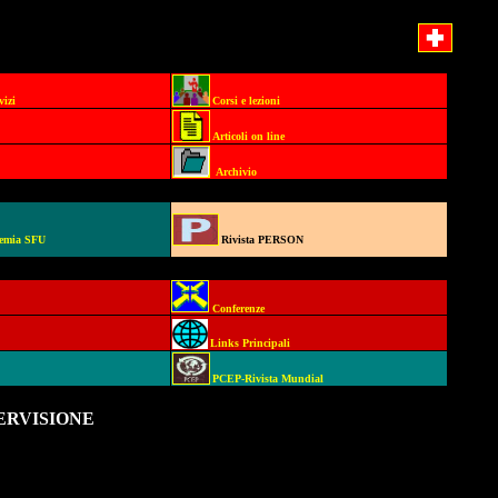
vizi
Corsi e lezioni
Articoli
on line
Archivio
demia SFU
Rivista PERSON
Conferenze
Links Principali
PCEP-
Rivista Mundial
ERVISIONE