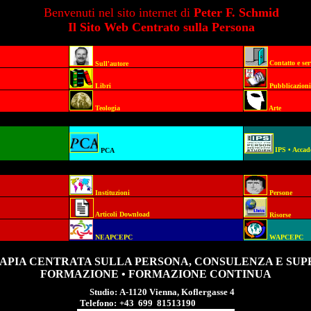
Benvenuti nel sito internet di
Peter F. Schmid
Il Sito Web Centrato sulla Persona
Contatto e ser
Sull'autore
Libri
Pubblicazioni
Teologia
Arte
IPS • Acca
PCA
Instituzioni
Persone
Articoli Download
Risorse
NEAPCEPC
WAPCEPC
APIA CENTRATA SULLA PERSONA, CONSULENZA E SUP
FORMAZIONE • FORMAZIONE CONTINUA
Studio
:
A-1120 Vienna, Koflergasse 4
Telefono:
+43 699 81513190