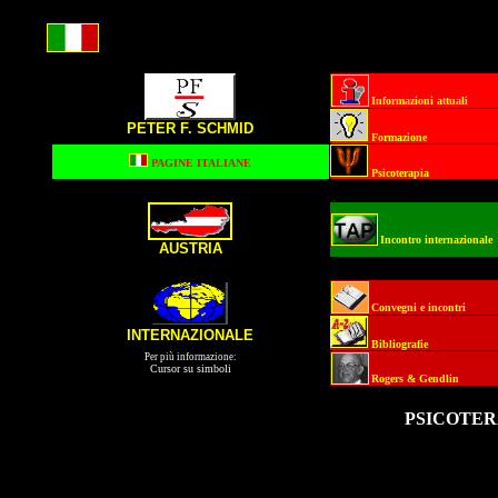
Informazioni attuali
PETER F. SCHMID
Formazione
PAGINE ITALIANE
Psicoterapia
Incontro
internazionale
AUSTRIA
Convegni e incontri
INTERNAZIONALE
Bibliografie
Per più informazione:
Cursor su simboli
Rogers & Gendlin
PSICOTER