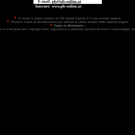
E-mail:
pfs@pfs-online.at
Internet:
www.pfs-online.at
Si ottiene il miglior resultato con MS Internet Explorer 4.0 o una versione superiore.
Premere il tasto di
attualizzazione per attivare le ultime versioni delle rispetive pagine.
Pagine in allestimento ...
bject to a disclaimer and a copyright notice. Reproduction is authorised, provided the source is acknowledged, s