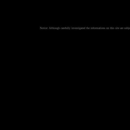
N
otice: Although carefully investigated the informations on this site are su