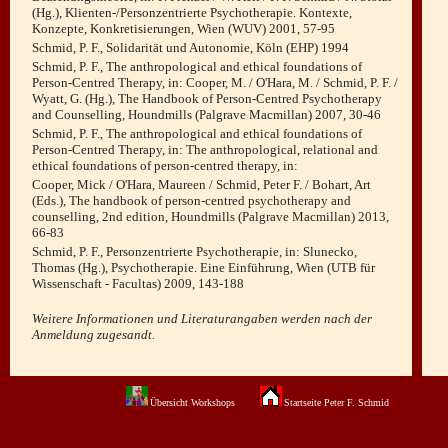
(Hg.), Klienten-/Personzentrierte Psychotherapie. Kontexte,
Konzepte, Konkretisierungen, Wien (WUV) 2001, 57-95
Schmid, P. F., Solidarität und Autonomie, Köln (EHP) 1994
Schmid, P. F., The anthropological and ethical foundations of
Person-Centred Therapy, in: Cooper, M. / O'Hara, M. / Schmid, P. F. /
Wyatt, G. (Hg.), The Handbook of Person-Centred Psychotherapy
and Counselling, Houndmills (Palgrave Macmillan) 2007, 30-46
Schmid, P. F., The anthropological and ethical foundations of
Person-Centred Therapy, in: The anthropological, relational and
ethical foundations of person-centred therapy, in:
Cooper, Mick / O'Hara, Maureen / Schmid, Peter F. / Bohart, Art
(Eds.), The handbook of person-centred psychotherapy and
counselling, 2nd edition, Houndmills (Palgrave Macmillan) 2013,
66-83
Schmid, P. F., Personzentrierte Psychotherapie, in: Slunecko,
Thomas (Hg.), Psychotherapie. Eine Einführung, Wien (UTB für
Wissenschaft - Facultas) 2009, 143-188
Weitere Informationen und Literaturangaben werden nach der
Anmeldung zugesandt.
Übersicht Workshops
Startseite Peter F. Schmid